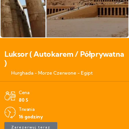
Luksor ( Autokarem / Półprywatna
)
Hurghada - Morze Czerwone - Egipt
Cena
80
$
Trwania
16 godziny
Zarezerwuj teraz