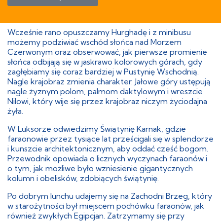
Wcześnie rano opuszczamy Hurghadę i z minibusu
możemy podziwiać wschód słońca nad Morzem
Czerwonym oraz obserwować, jak pierwsze promienie
słońca odbijają się w jaskrawo kolorowych górach, gdy
zagłębiamy się coraz bardziej w Pustynię Wschodnią.
Nagle krajobraz zmienia charakter. Jałowe góry ustępują
nagle żyznym polom, palmom daktylowym i wreszcie
Nilowi, który wije się przez krajobraz niczym życiodajna
żyła.
W Luksorze odwiedzimy Świątynię Karnak, gdzie
faraonowie przez tysiące lat prześcigali się w splendorze
i kunszcie architektonicznym, aby oddać cześć bogom.
Przewodnik opowiada o licznych wyczynach faraonów i
o tym, jak możliwe było wzniesienie gigantycznych
kolumn i obelisków, zdobiących świątynię.
Po dobrym lunchu udajemy się na Zachodni Brzeg, który
w starożytności był miejscem pochówku faraonów, jak
również zwykłych Egipcjan. Zatrzymamy się przy