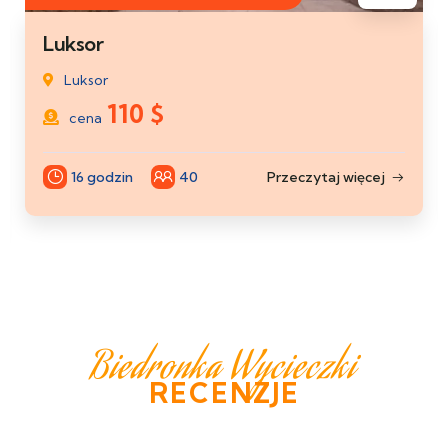
Luksor
Luksor
110
$
cena
16 godzin
40
Przeczytaj więcej
Biedronka Wycieczki
RECENZJE