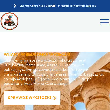
Sheraton, Hurghada, Egipt
info@biedronkawycieczki.com
WITAMY W BIEDRONKA WYCIECZKI
Oferujemy najlepsze wycieczki fakultatywne w
Hurghadzie, Marsa Alam, Kairze i Luksorze — z
polskojęzycznymi przewodnikami, komfortowym
transportem i przystępnymi cenami. Z nami zobaczysz to,
co najpiękniejsze w Egipcie – od piramid w Gizie po
podwodny świat Morza Czerwonego!
SPRAWDŹ WYCIECZKI