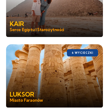
KAIR
Serce Egiptu I Starożytności
6 WYCIECZKI
LUKSOR
Miasto Faraonów