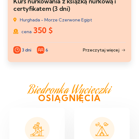
Kurs nurkowania z książką nurkową i
certyfikatem (3 dni)
Hurghada - Morze Czerwone Egipt
350
$
cena
3 dni
6
Przeczytaj więcej
Biedronka Wycieczki
OSIĄGNIĘCIA