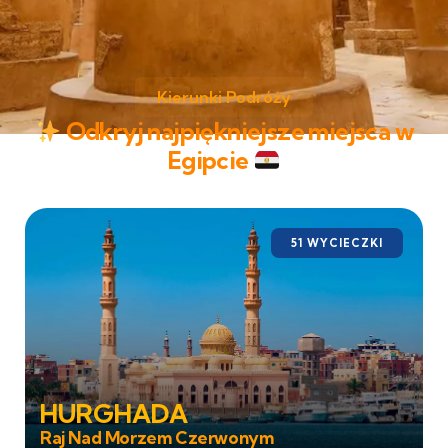
Kierunki Podróży
Odkryj najpiękniejsze miejsca w
Egipcie
51 WYCIECZKI
HURGHADA
Raj Nad Morzem Czerwonym