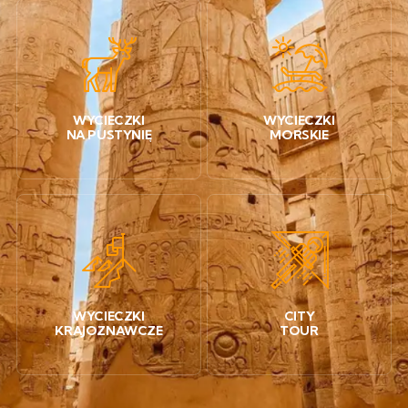
WYCIECZKI
WYCIECZKI
NA PUSTYNIĘ
MORSKIE
WYCIECZKI
CITY
KRAJOZNAWCZE
TOUR