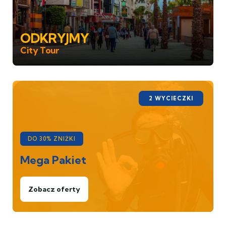
ODKRYJMY
City Tour
2 WYCIECZKI
DO 30% ZNIŻKI
Mega Pakiet
Zobacz oferty