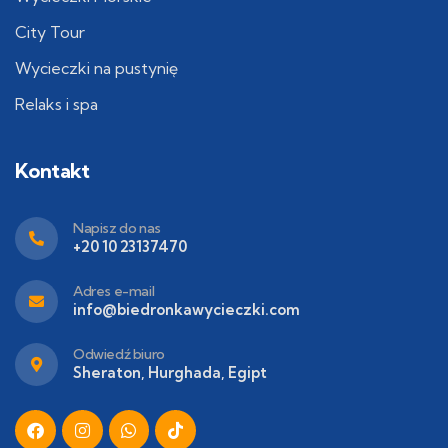
City Tour
Wycieczki na pustynię
Relaks i spa
Kontakt
Napisz do nas
+20 10 23137470
Adres e-mail
info@biedronkawycieczki.com
Odwiedź biuro
Sheraton, Hurghada, Egipt