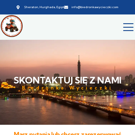
Sheraton, Hurghada, Egipt
info@biedronkawycieczki.com
SKONTAKTUJ SIĘ Z NAMI
Biedronka Wycieczki
Masz pytania lub chcesz zarezerwować