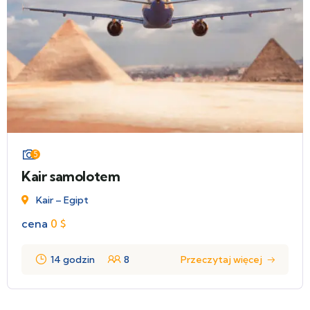
5
Kair samolotem
Kair – Egipt
cena
0
$
14 godzin
8
Przeczytaj więcej