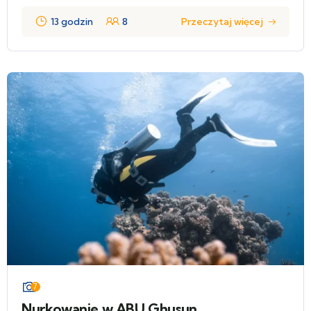
13 godzin
8
Przeczytaj więcej
7
Nurkowanie w ABU Ghusun