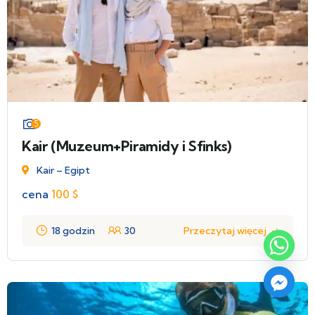
5
Kair (Muzeum+Piramidy i Sfinks)
Kair – Egipt
cena
100
$
18 godzin
30
Przeczytaj więcej