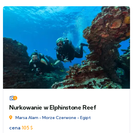
6
Nurkowanie w Elphinstone Reef
Marsa Alam - Morze Czerwone - Egipt
cena
105
$