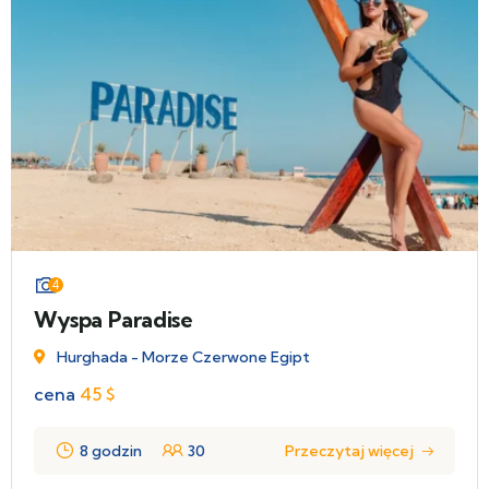
4
Wyspa Paradise
Hurghada - Morze Czerwone Egipt
cena
45
$
8 godzin
30
Przeczytaj więcej