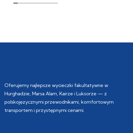
zrealizowane.
wysokim poziomie
Bardzo dziękujemy
❤️❤️❤️❤️❤️👌
Ani i Andrzejowi za
urozmaicenie nam
pobytu w
Hurghadzie i do
zobaczenia
Oferujemy najlepsze wycieczki fakultatywne w
Hurghadzie, Marsa Alam, Kairze i Luksorze — z
polskojęzycznymi przewodnikami, komfortowym
transportem i przystępnymi cenami.