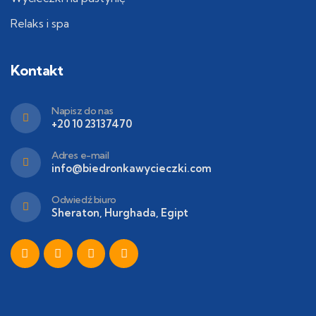
Relaks i spa
Kontakt
Napisz do nas
+20 10 23137470
Adres e-mail
info@biedronkawycieczki.com
Odwiedź biuro
Sheraton, Hurghada, Egipt