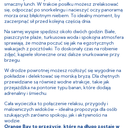
smaczny lunch. W trakcie posiłku możesz zrelaksować
się, odpocząć po snorkelingu i nacieszyć oczy panoramą
morza oraz błękitnym niebem. To idealny moment, by
zaczerpnąć sił przed kolejną częścią dnia.
Na samej wyspie spędzisz około dwóch godzin. Białe,
piaszczyste plaże, turkusowa woda i spokojna atmosfera
sprawiają, że można poczuć się jak na egzotycznych
wakacjach z pocztówki. To doskonały czas na robienie
zdjęć, kąpiele słoneczne oraz dalsze snurkowanie przy
brzegu.
W drodze powrotnej możesz rozłożyć się wygodnie na
pokładzie i delektować się morską bryzą. Dla chętnych
przewidziane są również wodne atrakcje, takie jak
przejażdżka na pontonie typu banan, które dodają
adrenaliny i śmiechu.
Cała wycieczka to połączenie relaksu, przygody i
malowniczych widoków – idealna propozycja dla osób
szukających zarówno spokoju, jak i aktywności na
wodzie.
Orange Bay to przeżycie, które na długo zostaje w