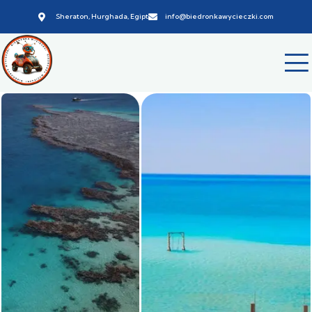
Sheraton, Hurghada, Egipt
info@biedronkawycieczki.com