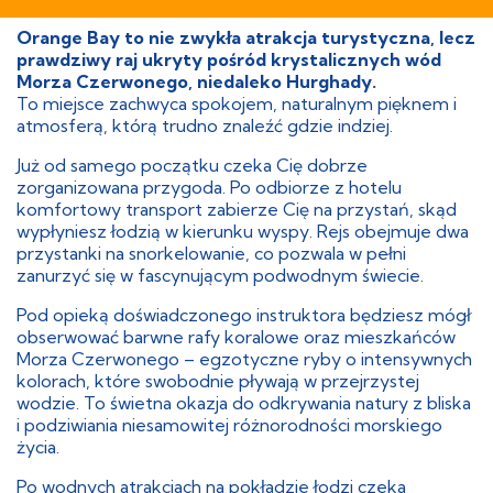
Orange Bay to nie zwykła atrakcja turystyczna, lecz
prawdziwy raj ukryty pośród krystalicznych wód
Morza Czerwonego, niedaleko Hurghady.
To miejsce zachwyca spokojem, naturalnym pięknem i
atmosferą, którą trudno znaleźć gdzie indziej.
Już od samego początku czeka Cię dobrze
zorganizowana przygoda. Po odbiorze z hotelu
komfortowy transport zabierze Cię na przystań, skąd
wypłyniesz łodzią w kierunku wyspy. Rejs obejmuje dwa
przystanki na snorkelowanie, co pozwala w pełni
zanurzyć się w fascynującym podwodnym świecie.
Pod opieką doświadczonego instruktora będziesz mógł
obserwować barwne rafy koralowe oraz mieszkańców
Morza Czerwonego – egzotyczne ryby o intensywnych
kolorach, które swobodnie pływają w przejrzystej
wodzie. To świetna okazja do odkrywania natury z bliska
i podziwiania niesamowitej różnorodności morskiego
życia.
Po wodnych atrakcjach na pokładzie łodzi czeka