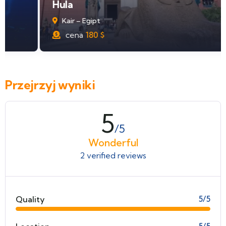
Hula
Kair – Egipt
cena
180
$
Przejrzyj wyniki
5
/5
Wonderful
2 verified reviews
Quality
5/5