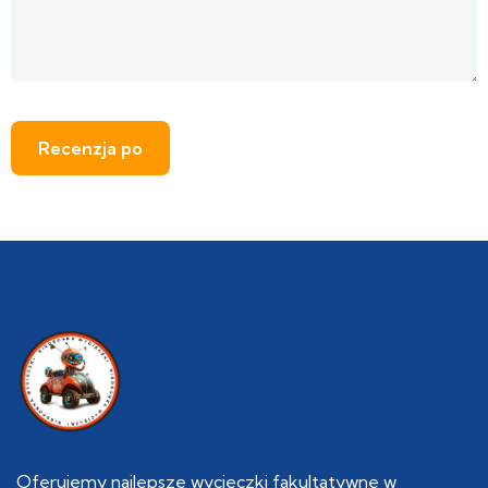
Oferujemy najlepsze wycieczki fakultatywne w