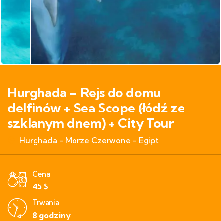
Hurghada – Rejs do domu
delfinów + Sea Scope (łódź ze
szklanym dnem) + City Tour
Hurghada - Morze Czerwone - Egipt
Cena
45
$
Trwania
8 godziny