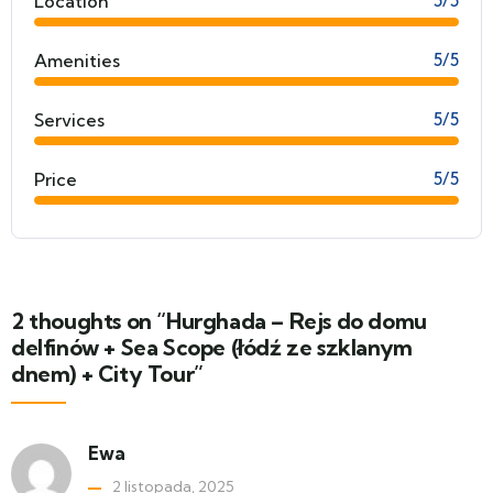
Location
5/5
Amenities
5/5
Services
5/5
Price
5/5
2 thoughts on “Hurghada – Rejs do domu
delfinów + Sea Scope (łódź ze szklanym
dnem) + City Tour”
Ewa
2 listopada, 2025