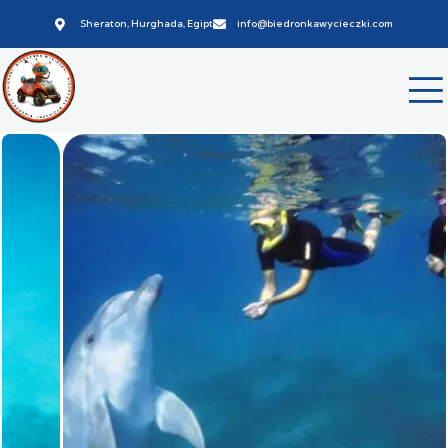
Sheraton, Hurghada, Egipt
info@biedronkawycieczki.com